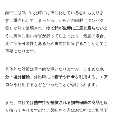
熱中症は気づいた時には重症化している恐れもありま
す。重症化してしまったら、からだの細胞（タンパク
質）が熱で破壊され、
ゆで卵が生卵に二度と戻らない
よ
うに身体に重い障害が残ってしまったり、最悪の場合、
死に至る可能性もあるため事前に対策することがとても
重要になります。
具体的な対策は基本的な事となりますが、こまめな
水
分・塩分補給
、外出時には
帽子
や
日傘
を利用する、
エア
コン
を利用するなどといったことが挙げられます。
また、当社では
熱中症が補償される損害保険の商品
を取
り扱っておりますのでご興味ある方はお気軽にご相談下