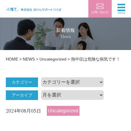
お問い合わせ
新着情報
News
HOME
>
NEWS
>
Uncategorized
>
熱中症は危険な病気です！
カ
カテゴリー
テ
ゴ
アーカイブ
リ
ア
ー
ー
カ
2024年08月05日
Uncategorized
イ
ブ