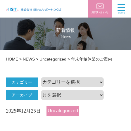
お問い合わせ
新着情報
News
HOME
>
NEWS
>
Uncategorized
>
年末年始休業のご案内
カ
カテゴリー
テ
ゴ
アーカイブ
リ
ア
ー
ー
カ
2025年12月25日
Uncategorized
イ
ブ